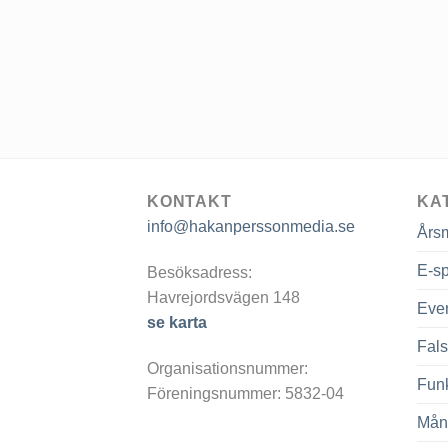
KONTAKT
KA
info@hakanperssonmedia.se
Års
E-sp
Besöksadress:
Havrejordsvägen 148
Eve
se karta
Fals
Organisationsnummer:
Fun
Föreningsnummer: 5832-04
Mån