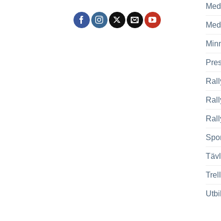
Med
Med
Min
Pre
Rall
Ral
Rall
Spor
Tävl
Trel
Utbi