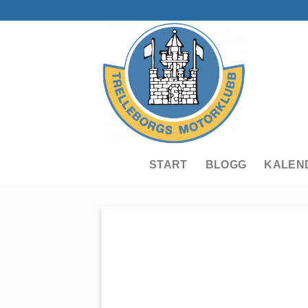
Skip
to
content
START
BLOGG
KALEN