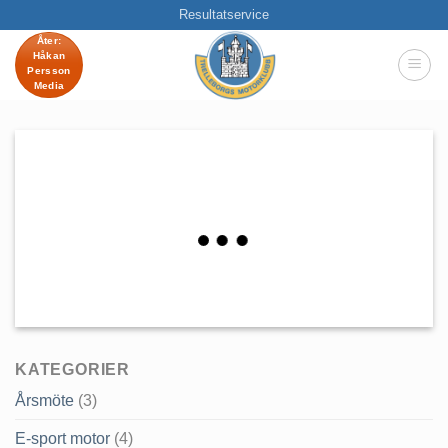
Skip
Resultatservice
to
Åter:
Håkan
content
Persson
Media
KATEGORIER
Årsmöte
(3)
E-sport motor
(4)