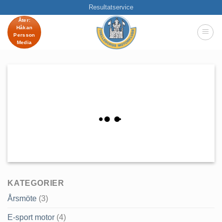
Skip
Resultatservice
to
Åter:
Håkan
content
Persson
Media
KATEGORIER
Årsmöte
(3)
E-sport motor
(4)