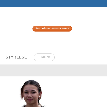
Åter: Håkan Persson Media
STYRELSE
MENY