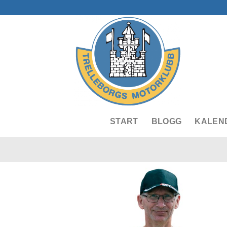
Skip
to
content
START
BLOGG
KALEN