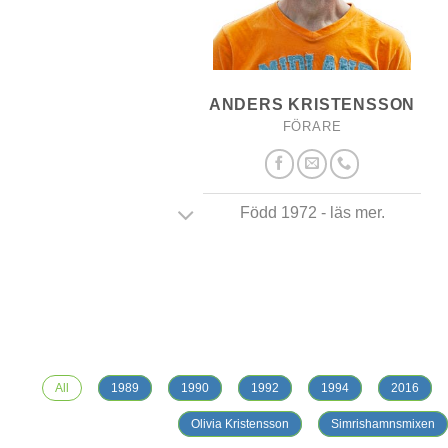
ANDERS KRISTENSSON
FÖRARE
Född 1972 - läs mer.
All
1989
1990
1992
1994
2016
Olivia Kristensson
Simrishamnsmixen