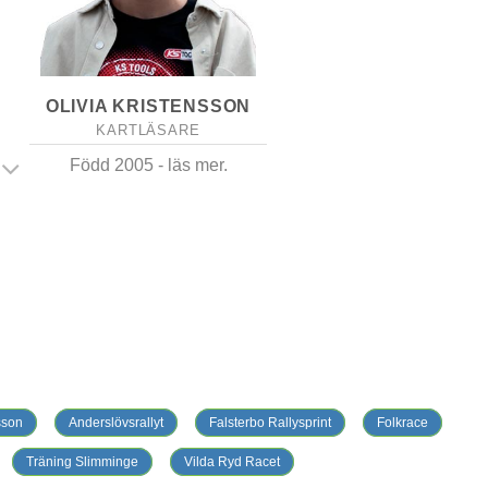
OLIVIA KRISTENSSON
KARTLÄSARE
Född 2005 - läs mer.
sson
Anderslövsrallyt
Falsterbo Rallysprint
Folkrace
Träning Slimminge
Vilda Ryd Racet