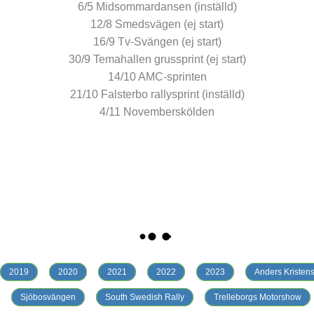
6/5 Midsommardansen (inställd)
12/8 Smedsvägen (ej start)
16/9 Tv-Svängen (ej start)
30/9 Temahallen grussprint (ej start)
14/10 AMC-sprinten
21/10 Falsterbo rallysprint (inställd)
4/11 Novemberskölden
2019
2020
2021
2022
2023
Anders Kristen
Sjöbosvängen
South Swedish Rally
Trelleborgs Motorshow