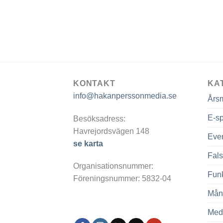
KONTAKT
KA
info@hakanperssonmedia.se
Års
E-sp
Besöksadress:
Havrejordsvägen 148
Eve
se karta
Fals
Organisationsnummer:
Fun
Föreningsnummer: 5832-04
Mån
Med