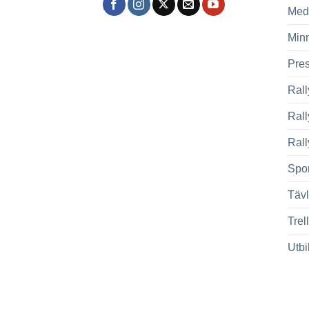
Med
Min
Pre
Rall
Ral
Rall
Spor
Tävl
Trel
Utbi