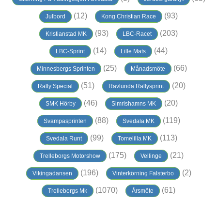
(12)
(93)
Julbord
Kong Christian Race
(93)
(203)
Kristianstad MK
LBC-Racet
(14)
(44)
LBC-Sprint
Lille Mats
(25)
(66)
Minnesbergs Sprinten
Månadsmöte
(51)
(20)
Rally Special
Ravlunda Rallysprint
(46)
(20)
SMK Hörby
Simrishamns MK
(88)
(119)
Svampasprinten
Svedala MK
(99)
(113)
Svedala Runt
Tomelilla MK
(175)
(21)
Trelleborgs Motorshow
Vellinge
(196)
(2)
Vikingadansen
Vinterkörning Falsterbo
(1070)
(61)
Trelleborgs Mk
Årsmöte