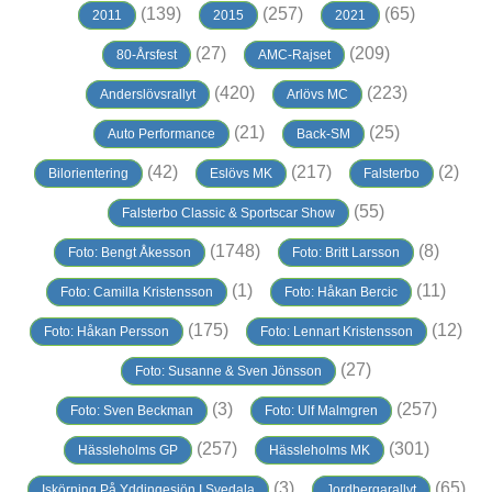
(139)
(257)
(65)
2011
2015
2021
(27)
(209)
80-Årsfest
AMC-Rajset
(420)
(223)
Anderslövsrallyt
Arlövs MC
(21)
(25)
Auto Performance
Back-SM
(42)
(217)
(2)
Bilorientering
Eslövs MK
Falsterbo
(55)
Falsterbo Classic & Sportscar Show
(1748)
(8)
Foto: Bengt Åkesson
Foto: Britt Larsson
(1)
(11)
Foto: Camilla Kristensson
Foto: Håkan Bercic
(175)
(12)
Foto: Håkan Persson
Foto: Lennart Kristensson
(27)
Foto: Susanne & Sven Jönsson
(3)
(257)
Foto: Sven Beckman
Foto: Ulf Malmgren
(257)
(301)
Hässleholms GP
Hässleholms MK
(3)
(65)
Iskörning På Yddingesjön I Svedala
Jordbergarallyt