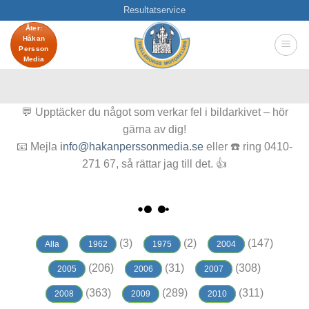
Skip
Resultatservice
to
Åter:
Håkan
content
Persson
Media
💬 Upptäcker du något som verkar fel i bildarkivet – hör
gärna av dig!
📧 Mejla
info@hakanperssonmedia.se
eller ☎️ ring 0410-
271 67, så rättar jag till det. 👍
(3)
(2)
(147)
Alla
1962
1975
2004
(206)
(31)
(308)
2005
2006
2007
(363)
(289)
(311)
2008
2009
2010