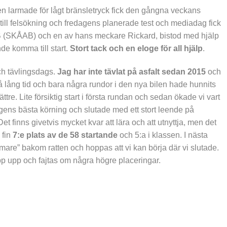
en larmade för lågt bränsletryck fick den gångna veckans
t till felsökning och fredagens planerade test och mediadag fick
 AB (SKÅAB) och en av hans meckare Rickard, bistod med hjälp
de komma till start.
Stort tack och en eloge för all hjälp
.
ch tävlingsdags.
Jag har inte tävlat på asfalt sedan 2015
och
så lång tid och bara några rundor i den nya bilen hade hunnits
re. Lite försiktig start i första rundan och sedan ökade vi vart
gens bästa körning och slutade med ett stort leende på
et finns givetvis mycket kvar att lära och att utnyttja, men det
 fin
7:e plats av de 58 startande
och 5:a i klassen. I nästa
armare” bakom ratten och hoppas att vi kan börja där vi slutade.
pp upp och fajtas om några högre placeringar.