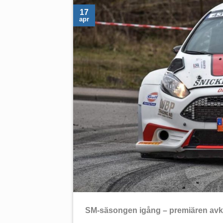
17
apr
SM-säsongen igång – premiären avk