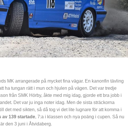
s MK arrangerade på mycket fina vägar. En kanonfin tävling
t ha tungan rätt i mun och hjulen på vägen. Det var tredje
sson från SMK Hörby, åkte med mig idag, gjorde ett bra jobb i
ndet. Det var ju inga noter idag. Men de sista sträckorna
ll det med sikten, så då tog vi det lite lugnare för att komma i
s av 139 startade
, 7:a i klassen och nya poäng i cupen. Så nu
 är den 3 juni i Åtvidaberg.