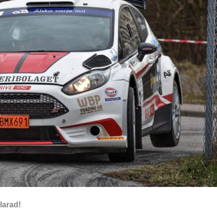
larad!