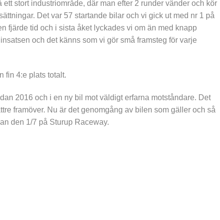
 ett stort industriområde, där man efter 2 runder vänder och kör
tsättningar. Det var 57 startande bilar och vi gick ut med nr 1 på
en fjärde tid och i sista åket lyckades vi om än med knapp
 insatsen och det känns som vi gör små framsteg för varje
fin 4:e plats totalt.
sedan 2016 och i en ny bil mot väldigt erfarna motståndare. Det
ttre framöver. Nu är det genomgång av bilen som gäller och så
lan den 1/7 på Sturup Raceway.