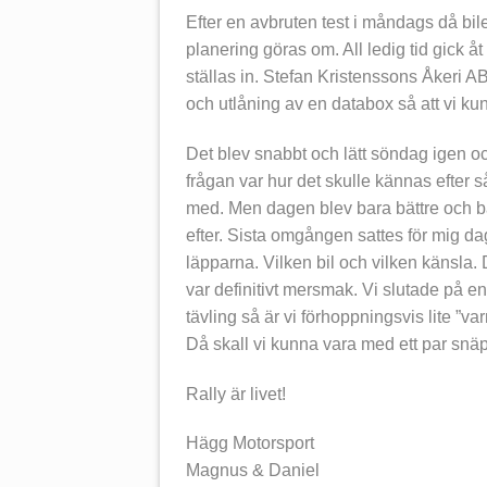
Efter en avbruten test i måndags då bil
planering göras om. All ledig tid gick å
ställas in. Stefan Kristenssons Åkeri
och utlåning av en databox så att vi kun
Det blev snabbt och lätt söndag igen o
frågan var hur det skulle kännas efter 
med. Men dagen blev bara bättre och bätt
efter. Sista omgången sattes för mig da
läpparna. Vilken bil och vilken känsla. D
var definitivt mersmak. Vi slutade på en
tävling så är vi förhoppningsvis lite ”v
Då skall vi kunna vara med ett par snä
Rally är livet!
Hägg Motorsport
Magnus & Daniel