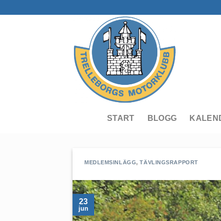
Skip
to
content
START
BLOGG
KALEN
MEDLEMSINLÄGG
,
TÄVLINGSRAPPORT
23
jun