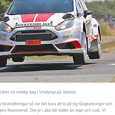
 blev en svettig dag i Vinderup på Jylland.
 förutsättningar så var det bara att ta på sig långkalsonger och
s föraroverall. Det är i alla fall bättre än regn och rusk. Vi