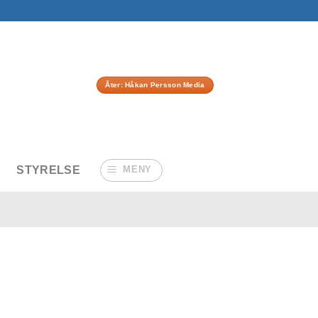
Åter: Håkan Persson Media
STYRELSE
MENY