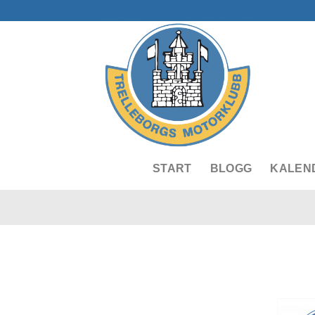
Skip
to
content
START
BLOGG
KALEN