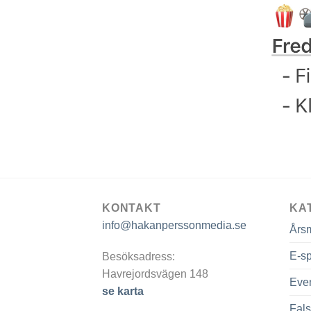
KONTAKT
KA
info@hakanperssonmedia.se
Års
E-sp
Besöksadress:
Havrejordsvägen 148
Eve
se karta
Fals