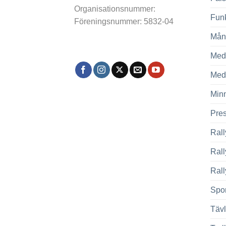
Organisationsnummer:
Fun
Föreningsnummer: 5832-04
Mån
Med
Med
Min
Pre
Rall
Ral
Rall
Spor
Tävl