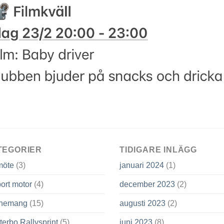
TEGORIER
TIDIGARE INLÄGG
möte
(3)
januari 2024
(1)
ort motor
(4)
december 2023
(2)
nemang
(15)
augusti 2023
(2)
terbo Rallysprint
(5)
juni 2023
(8)