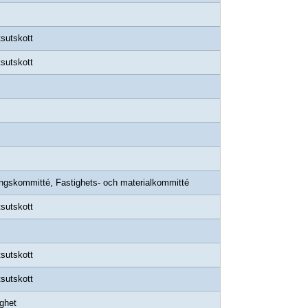
sutskott
sutskott
ingskommitté, Fastighets- och materialkommitté
sutskott
sutskott
sutskott
ghet