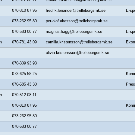
070-810 87 95
fredrik.lenander@trelleborgsmk.se
E-spo
073-262 95 80
per-olof.akesson@trelleborgsmk.se
070-583 00 77
magnus.hagg@trelleborgsmk.se
E-spo
n
070-781 43 09
camilla.kristensson@trelleborgsmk.se
Ekon
olivia.kristensson@trelleborgsmk.se
070-309 93 93
073-625 58 25
Komm
070-585 43 30
Pres
n
070-512 08 11
070-810 87 95
Komm
073-262 95 80
070-583 00 77