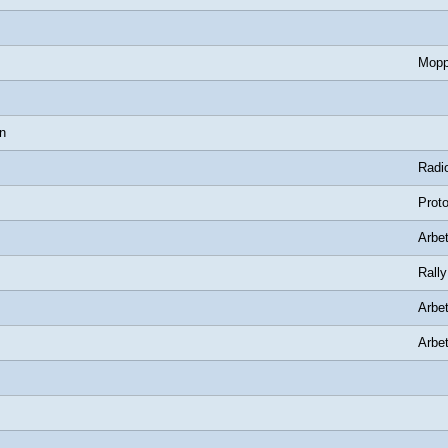
Mop
n
Radio
Proto
Arbet
Rally
Arbet
Arbet