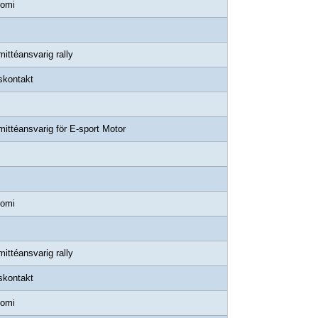
omi
ittéansvarig rally
skontakt
ittéansvarig för E-sport Motor
omi
ittéansvarig rally
skontakt
omi