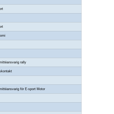
rt
rt
omi
ittéansvarig rally
skontakt
ittéansvarig för E-sport Motor