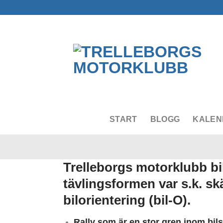
Skip
to
content
START
BLOGG
KALEN
Trelleborgs motorklubb bi
tävlingsformen var s.k. s
bilorientering (bil-O).
Rally som är en stor gren inom bil