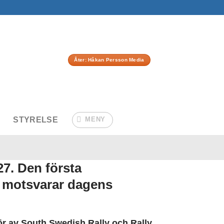
Åter: Håkan Persson Media
STYRELSE
MENY
7. Den första
t motsvarar dagens
gör av South Swedish Rally och Rally