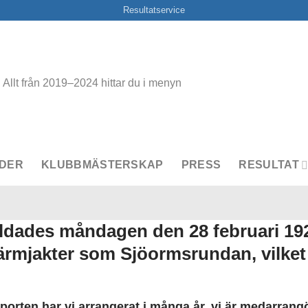
Resultatservice
Allt från 2019–2024 hittar du i menyn
DER
KLUBBMÄSTERSKAP
PRESS
RESULTAT
ldades måndagen den 28 februari 192
kärmjakter som Sjöormsrundan, vilke
sporten har vi arrangerat i många år, vi är medarran