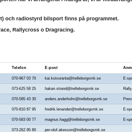
rt) och radiostyrd bilsport finns på programmet.
race, Rallycross o Dragracing.
Telefon
E-post
Anm
070-967 03 70
kai.koivuranta@trelleborgsmk.se
E-spo
073-625 58 25
hakan.strand@trelleborgsmk.se
Rally
070-585 43 30
anders.anderholm@trelleborgsmk.se
Pres
070-810 87 95
fredrik.lenander@trelleborgsmk.se
E-spo
070-583 00 77
magnus.hagg@trelleborgsmk.se
E-spo
073-262 95 80
per-olof.akesson@trelleborgsmk.se