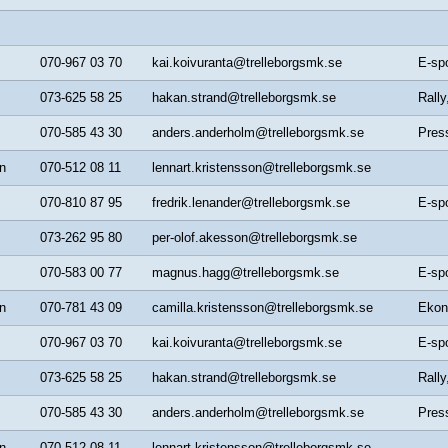
070-967 03 70
kai.koivuranta@trelleborgsmk.se
E-spo
073-625 58 25
hakan.strand@trelleborgsmk.se
Rally
070-585 43 30
anders.anderholm@trelleborgsmk.se
Pres
n
070-512 08 11
lennart.kristensson@trelleborgsmk.se
070-810 87 95
fredrik.lenander@trelleborgsmk.se
E-spo
073-262 95 80
per-olof.akesson@trelleborgsmk.se
070-583 00 77
magnus.hagg@trelleborgsmk.se
E-spo
n
070-781 43 09
camilla.kristensson@trelleborgsmk.se
Ekon
070-967 03 70
kai.koivuranta@trelleborgsmk.se
E-spo
073-625 58 25
hakan.strand@trelleborgsmk.se
Rally
070-585 43 30
anders.anderholm@trelleborgsmk.se
Pres
n
070-512 08 11
lennart.kristensson@trelleborgsmk.se