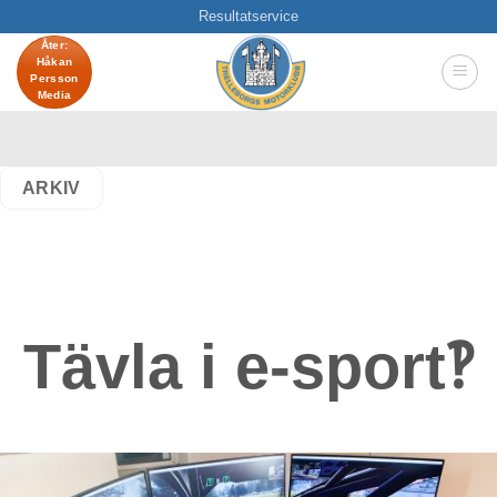
Skip
Resultatservice
to
Åter:
Håkan
content
Persson
Media
ARKIV
Tävla i e-sport
‽