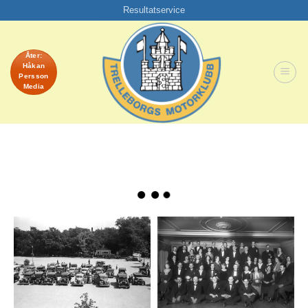
Skip
Resultatservice
to
content
Åter:
Håkan
Persson
Media