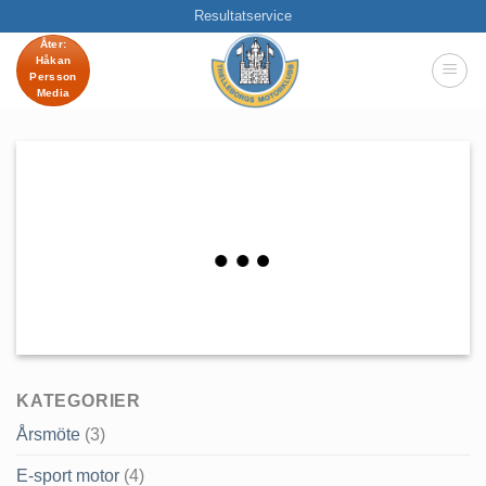
Skip
Resultatservice
to
Åter:
Håkan
content
Persson
Media
KATEGORIER
Årsmöte
(3)
E-sport motor
(4)