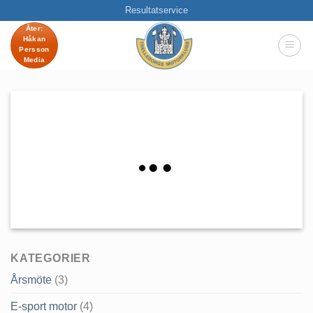
Skip
Resultatservice
to
Åter:
Håkan
content
Persson
Media
KATEGORIER
Årsmöte
(3)
E-sport motor
(4)