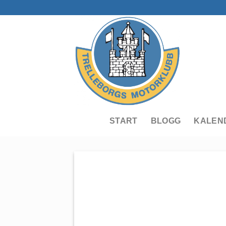
Skip
to
content
START
BLOGG
KALEN