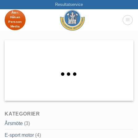
Skip
Resultatservice
to
Åter:
Håkan
content
Persson
Media
KATEGORIER
Årsmöte
(3)
E-sport motor
(4)