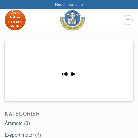
Skip
Resultatservice
to
Åter:
Håkan
content
Persson
Media
KATEGORIER
Årsmöte
(3)
E-sport motor
(4)