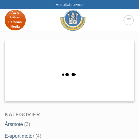
Skip
Resultatservice
to
Åter:
Håkan
content
Persson
Media
KATEGORIER
Årsmöte
(3)
E-sport motor
(4)