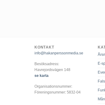
KONTAKT
KA
info@hakanperssonmedia.se
Års
E-sp
Besöksadress:
Havrejordsvägen 148
Eve
se karta
Fals
Organisationsnummer:
Fun
Föreningsnummer: 5832-04
Mån