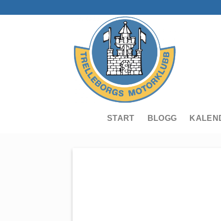
Skip
to
content
START
BLOGG
KALEN