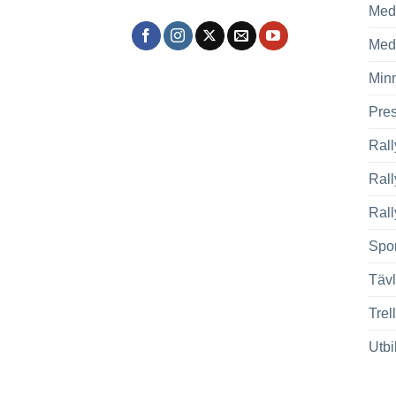
Med
Med
Min
Pre
Rall
Ral
Rall
Spor
Tävl
Trel
Utbi