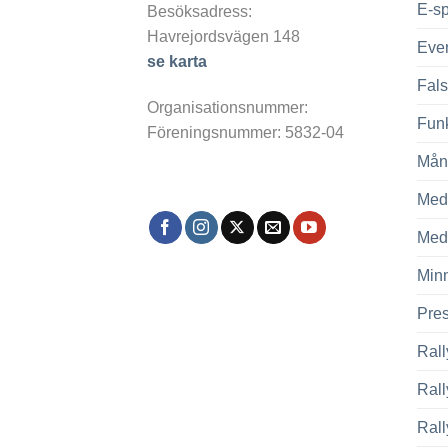
E-sp
Besöksadress:
Havrejordsvägen 148
Eve
se karta
Fals
Organisationsnummer:
Fun
Föreningsnummer: 5832-04
Mån
Med
Med
Min
Pre
Rall
Ral
Rall