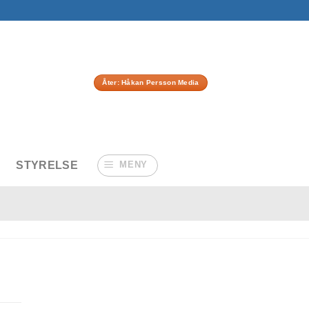
Åter: Håkan Persson Media
STYRELSE
MENY