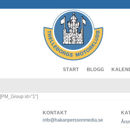
Skip
to
content
START
BLOGG
KALEN
[PM_Group id=”1″]
KONTAKT
KA
info@hakanperssonmedia.se
Års