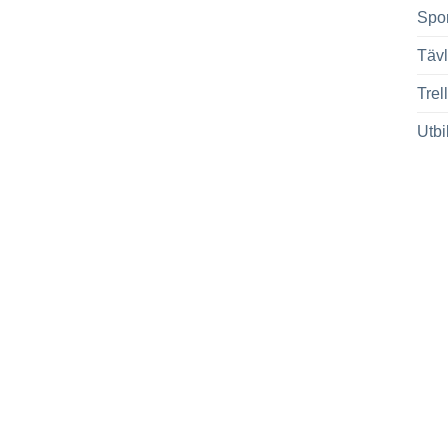
Spor
Tävl
Trel
Utbi