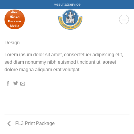
Skip
Resultatservice
to
Åter:
Håkan
content
Persson
Media
Design
Lorem ipsum dolor sit amet, consectetuer adipiscing elit,
sed diam nonummy nibh euismod tincidunt ut laoreet
dolore magna aliquam erat volutpat.
FL3 Print Package