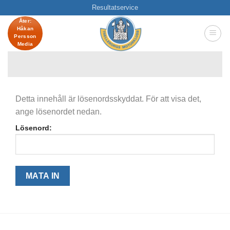
Skip
Resultatservice
to
Åter:
Håkan
content
Persson
Media
Detta innehåll är lösenordsskyddat. För att visa det,
ange lösenordet nedan.
Lösenord: