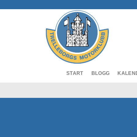
Skip
to
content
START
BLOGG
KALEN