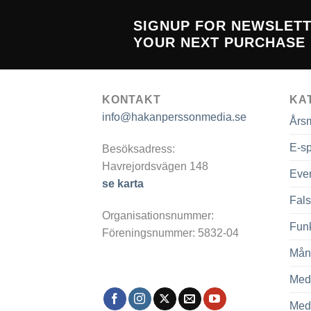
SIGNUP FOR NEWSLET
YOUR NEXT PURCHASE
KONTAKT
KA
info@hakanperssonmedia.se
Års
E-sp
Besöksadress:
Havrejordsvägen 148
Eve
se karta
Fals
Organisationsnummer:
Fun
Föreningsnummer: 5832-04
Mån
Med
Med