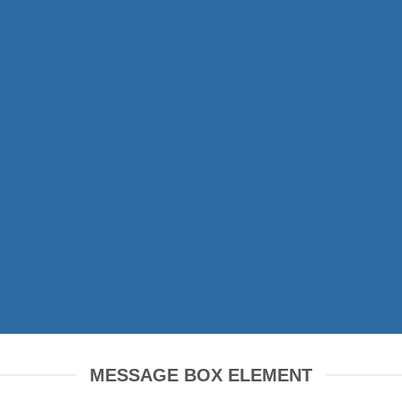
SSAGE BOX ELEM
Create beautiful Call to Action areas.
MESSAGE BOX ELEMENT