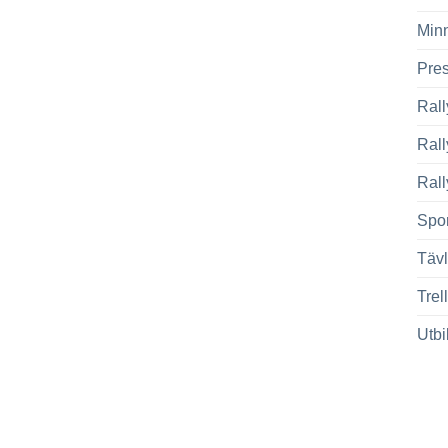
Min
Pre
Rall
Ral
Rall
Spor
Tävl
Trel
Utbi