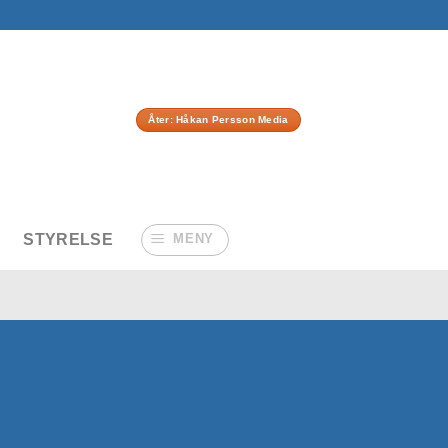
Åter: Håkan Persson Media
STYRELSE
MENY