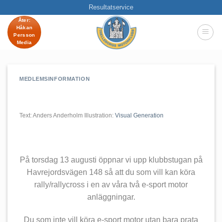
Skip
Resultatservice
to
Åter:
Håkan
content
Persson
Media
MEDLEMSINFORMATION
Text: Anders Anderholm Illustration:
Visual Generation
På torsdag 13 augusti öppnar vi upp klubbstugan på
Havrejordsvägen 148 så att du som vill kan köra
rally/rallycross i en av våra två e-sport motor
anläggningar.
Du som inte vill köra e-sport motor utan bara prata