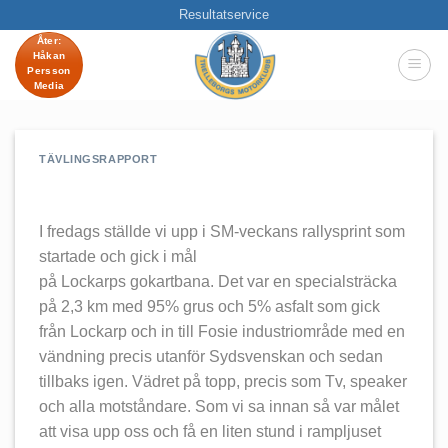
Skip
Resultatservice
to
Åter:
Håkan
content
Persson
Media
TÄVLINGSRAPPORT
I fredags ställde vi upp i SM-veckans rallysprint som
startade och gick i mål
på Lockarps gokartbana. Det var en specialsträcka
på 2,3 km med 95% grus och 5% asfalt som gick
från Lockarp och in till Fosie industriområde med en
vändning precis utanför Sydsvenskan och sedan
tillbaks igen. Vädret på topp, precis som Tv, speaker
och alla motståndare. Som vi sa innan så var målet
att visa upp oss och få en liten stund i rampljuset