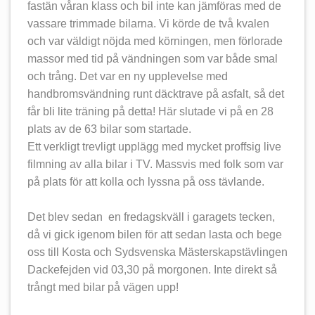
fastän våran klass och bil inte kan jämföras med de
vassare trimmade bilarna. Vi körde de två kvalen
och var väldigt nöjda med körningen, men förlorade
massor med tid på vändningen som var både smal
och trång. Det var en ny upplevelse med
handbromsvändning runt däcktrave på asfalt, så det
får bli lite träning på detta! Här slutade vi på en 28
plats av de 63 bilar som startade.
Ett verkligt trevligt upplägg med mycket proffsig live
filmning av alla bilar i TV. Massvis med folk som var
på plats för att kolla och lyssna på oss tävlande.
Det blev sedan en fredagskväll i garagets tecken,
då vi gick igenom bilen för att sedan lasta och bege
oss till Kosta och Sydsvenska Mästerskapstävlingen
Dackefejden vid 03,30 på morgonen. Inte direkt så
trångt med bilar på vägen upp!