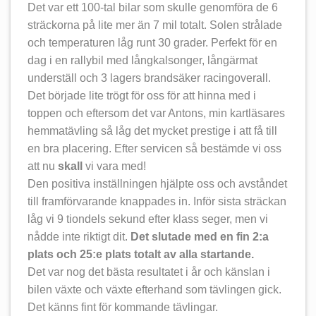
Det var ett 100-tal bilar som skulle genomföra de 6
sträckorna på lite mer än 7 mil totalt. Solen strålade
och temperaturen låg runt 30 grader. Perfekt för en
dag i en rallybil med långkalsonger, långärmat
underställ och 3 lagers brandsäker racingoverall.
Det började lite trögt för oss för att hinna med i
toppen och eftersom det var Antons, min kartläsares
hemmatävling så låg det mycket prestige i att få till
en bra placering. Efter servicen så bestämde vi oss
att nu
skall
vi vara med!
Den positiva inställningen hjälpte oss och avståndet
till framförvarande knappades in. Inför sista sträckan
låg vi 9 tiondels sekund efter klass seger, men vi
nådde inte riktigt dit.
Det slutade med en fin 2:a
plats och 25:e plats totalt av alla startande.
Det var nog det bästa resultatet i år och känslan i
bilen växte och växte efterhand som tävlingen gick.
Det känns fint för kommande tävlingar.