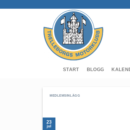
Skip
to
content
START
BLOGG
KALEN
MEDLEMSINLÄGG
23
jul