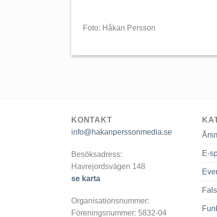
Foto: Håkan Persson
KONTAKT
KA
info@hakanperssonmedia.se
Års
E-sp
Besöksadress:
Havrejordsvägen 148
Eve
se karta
Fals
Organisationsnummer:
Fun
Föreningsnummer: 5832-04