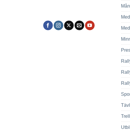
Mån
Med
Med
Min
Pre
Rall
Ral
Rall
Spor
Tävl
Trel
Utbi