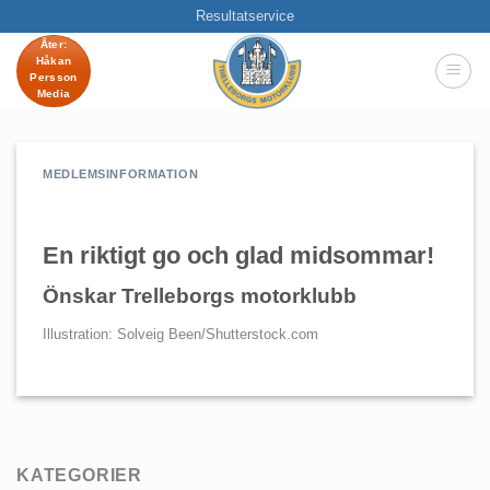
Skip
Resultatservice
to
Åter:
Håkan
content
Persson
Media
MEDLEMSINFORMATION
En riktigt go och glad midsommar!
Önskar Trelleborgs motorklubb
Illustration: Solveig Been/Shutterstock.com
KATEGORIER