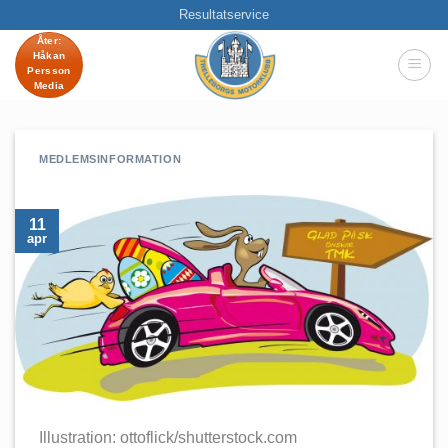
Skip
Resultatservice
to
Åter:
Håkan
content
Persson
Media
MEDLEMSINFORMATION
11
apr
Illustration: ottoflick/shutterstock.com