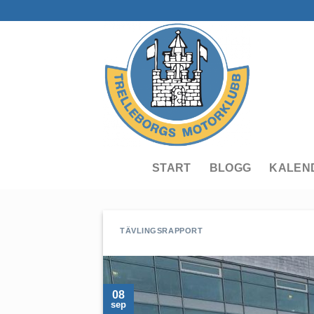
Skip
to
content
START
BLOGG
KALEN
TÄVLINGSRAPPORT
08
sep