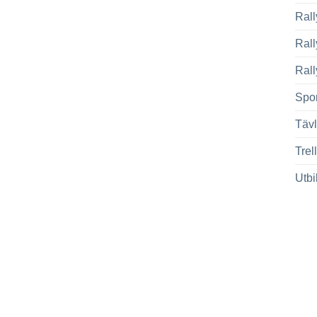
Rall
Ral
Rall
Spor
Tävl
Trel
Utbi