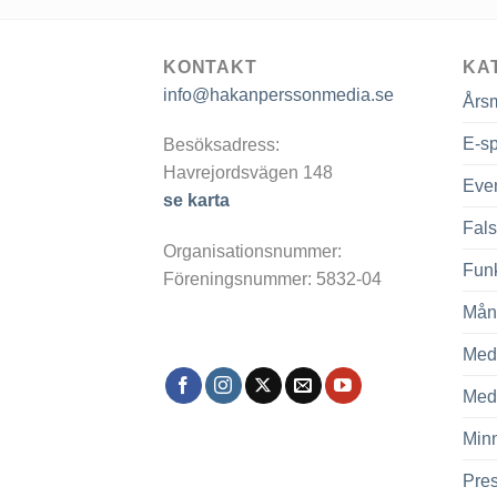
KONTAKT
KA
info@hakanperssonmedia.se
Års
E-sp
Besöksadress:
Havrejordsvägen 148
Eve
se karta
Fals
Organisationsnummer:
Fun
Föreningsnummer: 5832-04
Mån
Med
Med
Min
Pre