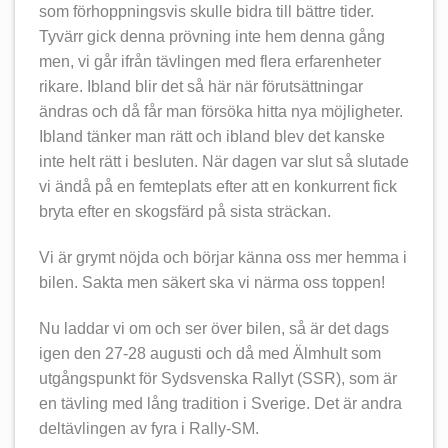
som förhoppningsvis skulle bidra till bättre tider.
Tyvärr gick denna prövning inte hem denna gång
men, vi går ifrån tävlingen med flera erfarenheter
rikare. Ibland blir det så här när förutsättningar
ändras och då får man försöka hitta nya möjligheter.
Ibland tänker man rätt och ibland blev det kanske
inte helt rätt i besluten. När dagen var slut så slutade
vi ändå på en femteplats efter att en konkurrent fick
bryta efter en skogsfärd på sista sträckan.
Vi är grymt nöjda och börjar känna oss mer hemma i
bilen. Sakta men säkert ska vi närma oss toppen!
Nu laddar vi om och ser över bilen, så är det dags
igen den 27-28 augusti och då med Älmhult som
utgångspunkt för Sydsvenska Rallyt (SSR), som är
en tävling med lång tradition i Sverige. Det är andra
deltävlingen av fyra i Rally-SM.