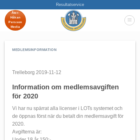
Skip
Resultatservice
to
Åter:
Håkan
content
Persson
Media
MEDLEMSINFORMATION
Trelleborg 2019-11-12
Information om medlemsavgiften
för 2020
Vi har nu spärrat alla licenser i LOTs systemet och
de öppnas först när du betalt din medlemsavgift för
2020.
Avgifterna är:
Under 18 år 150:-