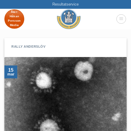
Skip
Resultatservice
to
Åter:
Håkan
content
Persson
Media
RALLY ANDERSLÖV
15
mar