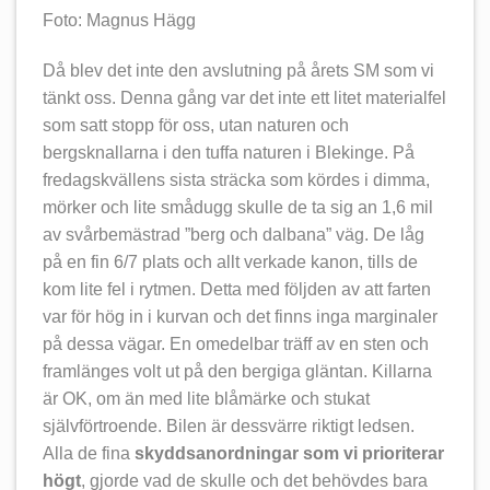
Foto: Magnus Hägg
Då blev det inte den avslutning på årets SM som vi
tänkt oss. Denna gång var det inte ett litet materialfel
som satt stopp för oss, utan naturen och
bergsknallarna i den tuffa naturen i Blekinge. På
fredagskvällens sista sträcka som kördes i dimma,
mörker och lite smådugg skulle de ta sig an 1,6 mil
av svårbemästrad ”berg och dalbana” väg. De låg
på en fin 6/7 plats och allt verkade kanon, tills de
kom lite fel i rytmen. Detta med följden av att farten
var för hög in i kurvan och det finns inga marginaler
på dessa vägar. En omedelbar träff av en sten och
framlänges volt ut på den bergiga gläntan. Killarna
är OK, om än med lite blåmärke och stukat
självförtroende. Bilen är dessvärre riktigt ledsen.
Alla de fina
skyddsanordningar som vi prioriterar
högt
, gjorde vad de skulle och det behövdes bara